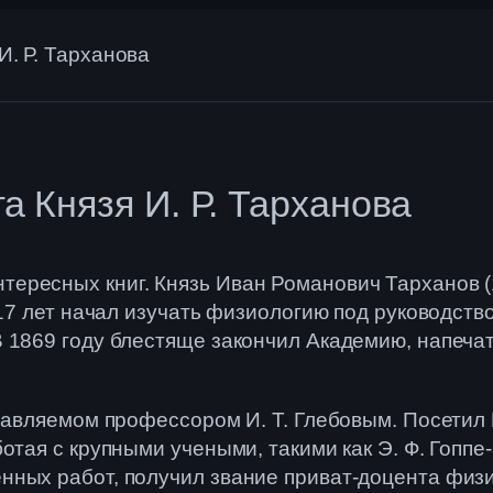
И. Р. Тарханова
а Князя И. Р. Тарханова
ересных книг. Князь Иван Романович Тарханов (1
 17 лет начал изучать физиологию под руководств
 1869 году блестяще закончил Академию, напечат
главляемом профессором И. Т. Глебовым. Посетил 
тая с крупными учеными, такими как Э. Ф. Гоппе-З
нных работ, получил звание приват-доцента физи