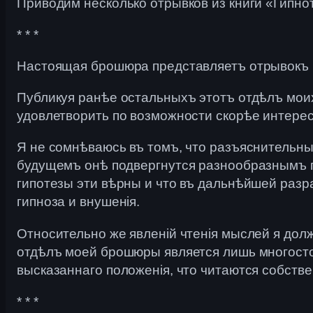
Приводим несколько отрывков из книги «Гипно
* * *
Настоящая брошюра представляетъ отрывокъ и
Публикуя ранѣе остальныхъ этотъ отдѣлъ моихъ
удовлетворить по возможности скорѣе интерес
Я не сомнѣваюсь въ томъ, что разъяснительны
будущемъ онѣ подвергнутся разнообразнымъ по
гипотезы эти вѣрны и что въ дальнѣйшей разр
гипноза и внушенія.
Относительно же явленій чтенія мыслей я долж
отдѣлъ моей брошюры является лишь многосто
высказаннаго положенія, что читаются собств
* * *