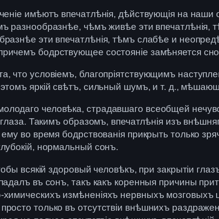
ченіе имѣютъ впечатлѣнія, дѣйствующія на наши 
мъ разнообразнѣе, чѣмъ живѣе эти впечатлѣнія,
бразнѣе эти впечатлѣнія, тѣмъ слабѣе и неопред
причемъ бодрствующее состояніе замѣняется сно
а, что условіемъ, благопріятствующимъ наступлен
этомъ яркій свѣтъ, сильный шумъ, и т. д., мѣшающ
олодаго человѣка, страдавшаго всеобщей нечувст
 глаза. Такимъ образомъ, впечатлѣнія изъ внѣшняг
 ему во время бодрствованія прикрыть только зряч
глубокій, нормальный сонъ.
тобы всякій здоровый человѣкъ, при закрытіи глаз
падалъ въ сонъ, такъ какъ коренныя причины прит
о-химическихъ измѣненіяхъ нервныхъ мозговыхъ 
просто только въ отсутствіи внѣшнихъ раздражені