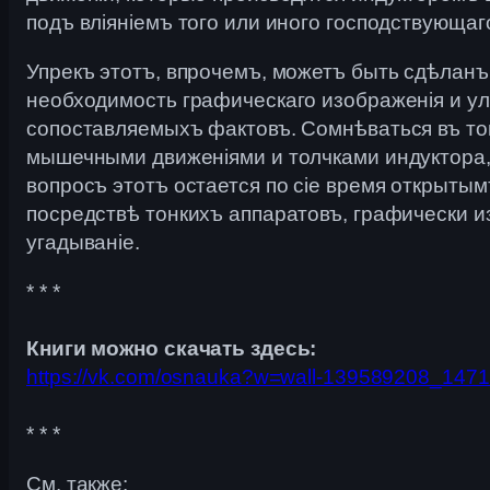
подъ вліяніемъ того или иного господствующаг
Упрекъ этотъ, впрочемъ, можетъ быть сдѣлан
необходимость графическаго изображенія и ул
сопоставляемыхъ фактовъ. Сомнѣваться въ то
мышечными движеніями и толчками индуктора, к
вопросъ этотъ остается по сіе время открытым
посредствѣ тонкихъ аппаратовъ, графически и
угадываніе.
* * *
Книги можно скачать здесь:
https://vk.com/osnauka?w=wall-139589208_147
* * *
См. также: