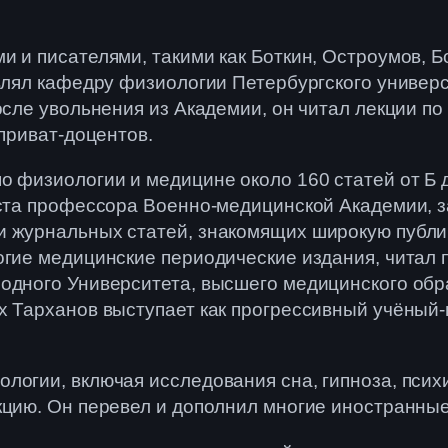
 и писателями, такими как Боткин, Остроумов, Б
авлял кафедру физиологии Петербургского универ
после увольнения из Академии, он читал лекции п
 приват-доцентов.
о физиологии и медицине около 160 статей от Б
оста профессора Военно-медицинской Академии, 
и журнальных статей, знакомящих широкую публи
огие медицинские периодические издания, читал 
одного Университета, высшего медицинского обр
х Тарханов выступает как прогрессивный учёный-
логии, включая исследования сна, гипноза, псих
кцию. Он перевел и дополнил многие иностранные