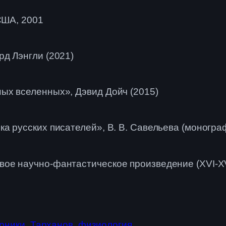
США, 2001
д Лэнгли (2021)
ых вселенных», Дэвид Дойч (2015)
а русских писателей», В. В. Савельева (моногра
е научно-фантастическое произведение (XVI-XVI
рники
Тарханов
физиология