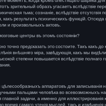
те моментъ, когда кромѣ блестящаго шарика для 
тотъ зрительный образъ угасаетъ вслѣдствіе пер
ихическая тьма; сознаніе, вслѣдствіе отсутсгвія 
ля, какъ результатъ психическихъ функцій. Отсюд
оли и произвольныхъ актовъ.
мозговые центры въ этомъ состояніи?
 точно предсказать это состоите. Такъ какъ до 
ѣнія внѣшняго міра, завѣдующія, какъ мы видѣли
ысокой степени повышается вслѣдствіе полнаго го
ания.
и цѣлесообразныхъ аппаратовъ для записыванія 
учными пальцами человѣка во всевозможныхъ напр
 главной задачи, а именно для иллюстрированія 
во время самаго чтенія мыслей, такъ и измѣненія