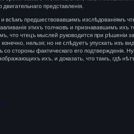
о двигательнаго представленія.
ъ и всѣмъ предшествовавшимъ изслѣдованіямъ чте
авливанія этихъ толчковъ и признававшимъ ихъ то
мъ, что чтецъ мыслей руководится при рѣшеніи 
онечно, нельзя; но не слѣдуетъ упускать изъ вид
ъ со стороны фактическаго его подтвержденія. Ну
зображающихъ ихъ, и доказать, что тамъ, гдѣ нѣ
17