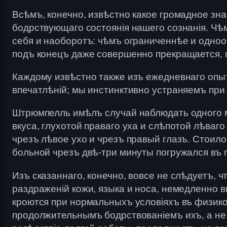
Всѣмъ, конечно, извѣстно какое громадное зна
бодрствующаго состоянія нашего сознанія. Чѣ
себя и наоборотъ: чѣмъ ограниченнѣе и одноо
подъ конецъ даже совершенно прекращается, 
Каждому извѣстно также изъ ежедневнаго опыт
впечатлѣній; мы инстинктивно устраняемъ при 
Штрюмпелль имѣлъ случай наблюдать одного м
вкуса, глухотой праваго уха и слѣпотой лѣваго
чрезъ лѣвое ухо и чрезъ правый глазъ. Стоило
больной чрезъ двѣ-три минуты погружался въ 
Изъ сказаннаго, конечно, вовсе не слѣдуетъ, ч
раздраженій кожи, языка и носа, немедленно в
кроются при нормальныхъ условіяхъ въ физик
продолжительнымъ бодрствованіемъ ихъ, а не 