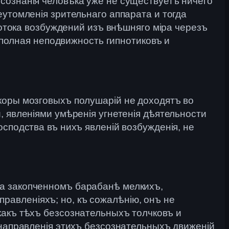
сознанія человѣка уже не существуетъ ничего
еутомленія зрительнаго аппарата и тогда
потока возбуждений изъ внѣшняго міра черезъ
а полная неподвижность гипнотиковъ и
коры мозговыхъ полушарій не доходятъ во
, явленіями умѣренія угнетенія дѣятельности
сподства въ нихъ явленій возбужденія, не
на закопченномъ барабанѣ мелкихъ,
авленіяхъ; но, къ сожалѣнію, онъ не
какъ тѣхъ безсознательныхъ толчковъ и
 направленія этихъ безсознательныхъ движеній