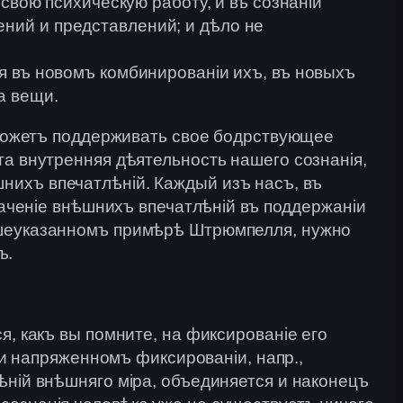
свою психическую работу, и въ сознаніи
ний и представлений; и дѣло не
я въ новомъ комбинированіи ихъ, въ новыхъ
а вещи.
, можетъ поддерживать свое бодрствующее
та внутренняя дѣятельность нашего сознанія,
нихъ впечатлѣній. Каждый изъ насъ, въ
наченіе внѣшнихъ впечатлѣній въ поддержаніи
вышеуказанномъ примѣрѣ Штрюмпелля, нужно
ъ.
я, какъ вы помните, на фиксированіе его
ри напряженномъ фиксированіи, напр.,
ѣній внѣшняго міра, объединяется и наконецъ