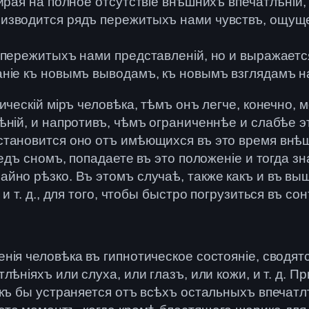
ирая на полное отсутствіе внѣшнихъ впечатлѣній, 
изводится рядъ пережитыхъ нами чувствъ, ощуще
 пережитыхъ нами представленій, но и выражаетс
ніе къ новымъ выводамъ, къ новымъ взглядамъ н
хическій міръ человѣка, тѣмъ онъ легче, конечно
ній, и напротивъ, чѣмъ ограниченнѣе и слабѣе э
тановится оно отъ имѣющихся въ это время внѣш
редъ сномъ, попадаете въ это положеніе и тогда з
айно рѣзко. Въ этомъ случаѣ, также какъ и въ 
 т. д., для того, чтобы быстро погрузиться въ сон
ія человѣка въ гипнотическое состояніе, сводятс
ѣніяхъ или слуха, или глазъ, или кожи, и т. д. П
акъ бы устраняется отъ всѣхъ остальныхъ впечатл