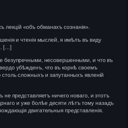
 лекцій «объ обманахъ сознанія».
шенія и чтенія мыслей, я имѣлъ въ виду
. […]
не безупречными, несовершенными, и что въ
вердо убѣжденъ, что въ корнѣ своемъ
ю столь сложныхъ и запутанныхъ явленій
 не представляетъ ничего новаго, и этотъ
наго и уже болѣе десяти лѣтъ тому назадъ
вождающія двигательныя представленія.