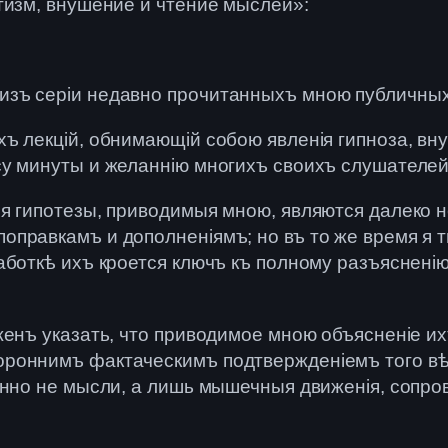
тизм, внушение и чтение мыслей»:
зъ серіи недавно прочитанныхъ мною публичныхъ
 лекцій, обнимающій собою явленія гипноза, вну
у минуты и желаннію многихъ своихъ слушателей
я гипотезы, приводимыя мною, являются далеко 
правкамъ и дополненіямъ; но въ то же время я т
аботкѣ ихъ кроется ключъ къ полному разъяснені
енъ указать, что приводимое мною объясненіе ихъ
роннимъ фактаческимъ подтвержденіемъ того вѣр
енно не мысли, а лишь мышечныя движенія, сопро