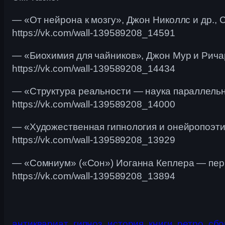
— «От нейрона к мозгу», Джон Николлс и др., 
https://vk.com/wall-139589208_14591
— «Биохимия для чайников», Джон Мур и Ричар
https://vk.com/wall-139589208_14434
— «Структура реальности — наука параллельн
https://vk.com/wall-139589208_14000
— «Художественная гипнология и онейропоэтик
https://vk.com/wall-139589208_13929
— «Сомниум» («Сон») Иоганна Кеплера — перво
https://vk.com/wall-139589208_13894
антиквариат
гипноз
история
книги
ретро
сбо