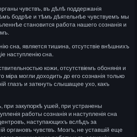
органы чувствъ, въ дѣлѣ поддержанія
 тѣмъ бодрѣе и тѣмъ дѣятельнѣе чувствуемъ мы
ѣленнѣе становится работа нашего сознанія и
мъ.
ію сна, является тишина, отсутствіе внѣшнихъ
іе наступленію сна.
вительностью кожи, отсутствіемъ обонянія и
о міра могли доходить до его сознанія только
ій глазъ и заткнуть слышащее ухо, какъ
ъ, при закупоркѣ ушей, при устранены
упленія работы сознанія и наступленія сна
центровъ, наступающихъ вслѣдъ за
й органовъ чувствъ. Мозгъ, не уставшій еще