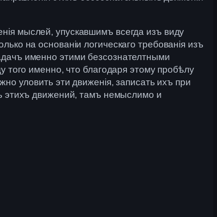
нія мыслей, упускавшимъ всегда изъ виду
лько на основаніи логическаго требованія изъ
задачъ именно этими безсознателтными
у того именно, что благодаря этому пробѣлу
жно уловить эти движенія, записать ихъ при
тъ этихъ движений, тамъ немыслимо и