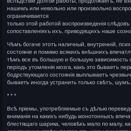
вслѣдствіе долгой работы, продолжаетъ, не вз
нашемъ или невольно или произвольно воспро
ограничивается
только этой работой воспроизведенія слѣдовъ
сопоставленіяхъ ихъ, приводящихъ наше созна
Чѣмъ богаче этотъ наличный, внутренній, пси
состояніе и помимо всякихъ внѣшнихъ впечатлѣ
тѣмъ все въ большую и большую зависимость с
періодъ утомленія мозга, какъ это бываетъ пе
бодрствующаго состоянія выплываетъ чрезвыч
бываетъ иногда устранить только свѣтъ, шумъ, и
* * *
Всѣ пріемы, употребляемые съ дѣлью переведен
вниманія на какихъ нибудь монотонныхъ впечатл
блестящаго шарика, человѣкъ мало по малу, к