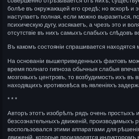
совершенно отрѣзывается отъ нихъ; существуе
болѣе въ окружающей его средѣ; но вскорѣ и э
наступаетъ полная, если можно выразиться, пс
психическую дугу, изсякаетъ, а чрезъ это и во
отсутствіе въ нихъ самыхъ слабыхъ слѣдовъ в
Въ какомъ состояніи спрашивается находятся 
На основаніи вышеприведенныхъ фактовъ можно
время полнаго гипноза обычныя слабыя впечатл
мозговыхъ центровъ, то возбудимость ихъ въ в
находящихъ иротивовѣса въ явленіяхъ задерж
* * *
Авторъ этотъ изобрѣлъ рядъ очень простыхъ 
безсознательныхъ движеній, производимыхъ р
воспользовался этими аппаратами для рѣшенія
движеній, которые производятся индукторомъ 