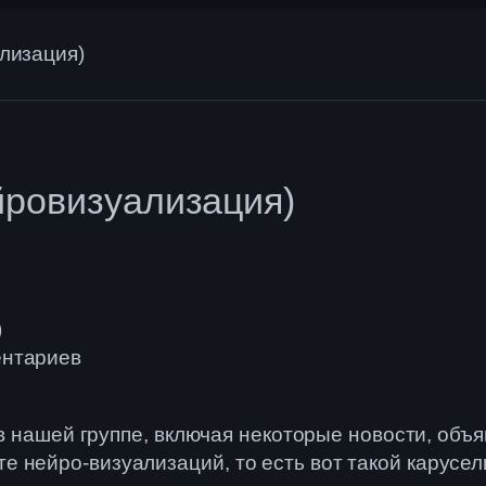
ализация)
ейровизуализация)
)
ентариев
ы
в в нашей группе, включая некоторые новости, объ
 нейро-визуализаций, то есть вот такой карусе