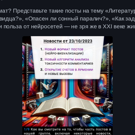
формат? Представьте такие посты на тему «Литера
овидца?», «Опасен ли сонный паралич?», «Как зад
польза от нейросетей — не зря же в XXI веке жив