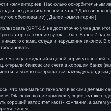
ости комментариев. Насколько оскорбительным я
людей, по десятибалльной шкале? Дай взвешенную
ернутое обоснование) [ Далее комментарий ]
пользовать (GPT-3.5 не достаточно умна для этог
ри повторе в течение суток — бан. Более 7 баллов
о, никакого спама, флуда и нарушения законов. В
нтролировать.
льше месяца ожиданий и целой серии уточнений, 
, открыли банковские счета в хорошем банке (ка
кументы, и можно возвращаться к международным 
лось, что заниматься технологическими делами се
 из РФ, закупающие комплектующие, тут же подо
ть хороший авторитет как IT- компания, а затем 
 время живем.