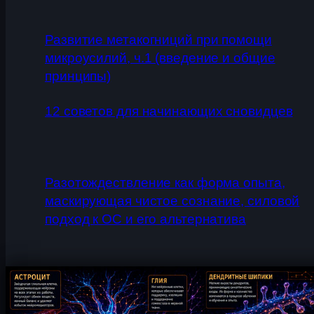
Развитие метакогниций при помощи
микроусилий, ч.1 (введение и общие
принципы)
12 советов для начинающих сновидцев
Разотождествление как форма опыта,
маскирующая чистое сознание, силовой
подход к ОС и его альтернатива