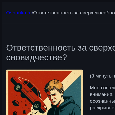
Перейти
к
Osnauka.ru
/
Ответственность за сверхспособнос
содержимому
Ответственность за сверхс
сновидчестве?
(3 минуты
Мне попал
внимания, 
осознанным
раскрывае