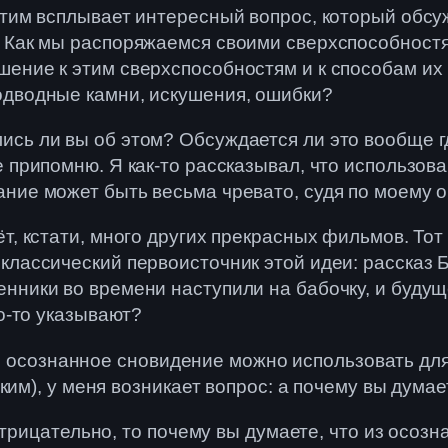
этим всплывает интересный вопрос, который обсуж
. Как мы распоряжаемся своими сверхспособност
ение к этим сверхспособностям и к способам их
одводные камни, искушения, ошибки?
ись ли вы об этом? Обсуждается ли это вообще г
е припомню. Я как-то рассказывал, что использов
ние может быть весьма чревато, судя по моему о
ёт, кстати, много других прекрасных фильмов. Т
классический первоисточник этой идеи: рассказ Б
нники во времени наступили на бабочку, и будущ
о-то указывают?
что осознанное сновидение можно использовать д
ким), у меня возникает вопрос: а почему вы думае
отрицательно, то почему вы думаете, что из осоз