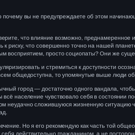
 то почему вы не предупреждаете об этом начинаю
верите, что влияние возможно, преднамеренное 
ь к риску, что совершенно точно на нашей планет
ым восприятием, просто социопаты? Они же сущес
ляризировать и стремиться к доступности осозна
о всем общедоступна, то упомянутые выше люди о
ычный город — достаточно одного вандала, чтоб
ы всё население чувствовало себя в состоянии по
шком неудачно сложившуюся жизненную ситуацию ч
ад.
лечение. Но я его рекомендую как часть той обще
т себя действительно гражданином, а не посторо