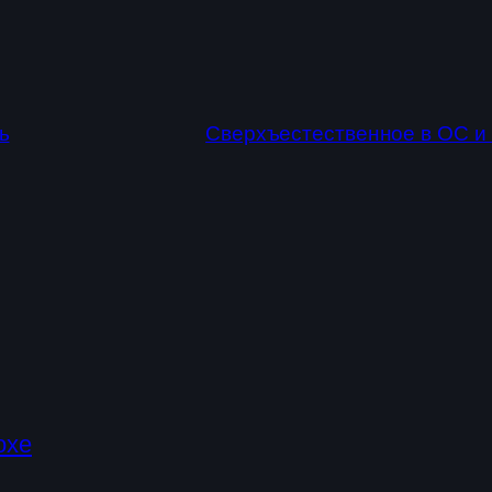
ь
Сверхъестественное в ОС и п
охе