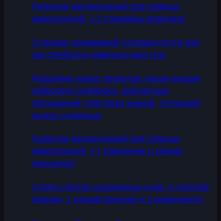
Развитие метакогниций при помощи
микроусилий, ч.2 (примеры практики)
О рисках чрезмерной толерантности или
как Онейрона изменила мои сны
Рождение новых проектов: новая версия
нейросети Онейрона, библиотека
обсуждений, Wiki-база знаний, этический
кодекс сновидца
Развитие метакогниций при помощи
микроусилий, ч.1 (введение и общие
принципы)
Стресс против осознанных снов: 3 способа
борьбы, 1 общий принцип и 2 компонента