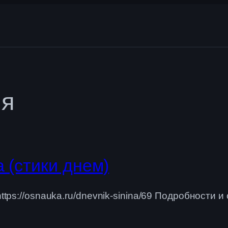
ия
 (стики днем)
s://osnauka.ru/dnevnik-sinina/69 Подробности и о