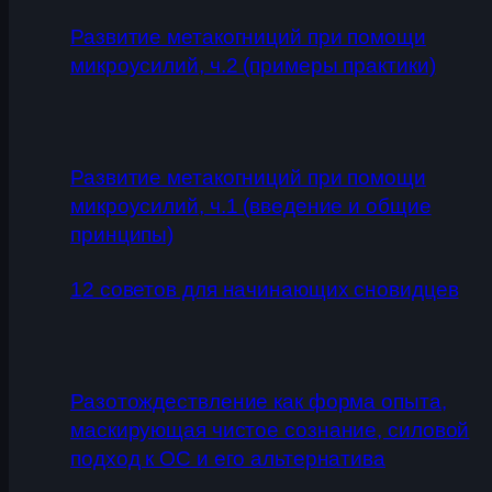
Развитие метакогниций при помощи
микроусилий, ч.2 (примеры практики)
Развитие метакогниций при помощи
микроусилий, ч.1 (введение и общие
принципы)
12 советов для начинающих сновидцев
Разотождествление как форма опыта,
маскирующая чистое сознание, силовой
подход к ОС и его альтернатива