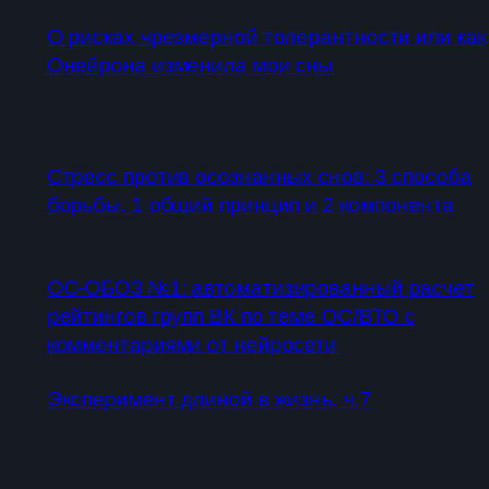
О рисках чрезмерной толерантности или как
Онейрона изменила мои сны
Стресс против осознанных снов: 3 способа
борьбы, 1 общий принцип и 2 компонента
ОС-ОБОЗ №1: автоматизированный расчет
рейтингов групп ВК по теме ОС/ВТО с
комментариями от нейросети
Эксперимент длиной в жизнь, ч.7