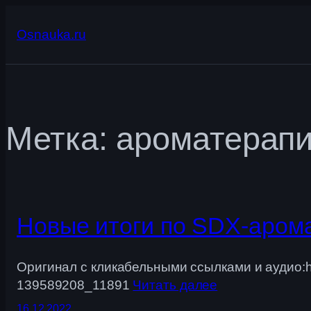
Перейти
к
Osnauka.ru
содержимому
Метка:
ароматерап
Новые итоги по SDX-арома
Оригинал с кликабельными ссылками и аудио:http
139589208_11891
Читать далее
16.12.2022