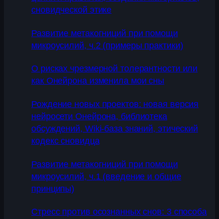
сновидческой этике
Развитие метакогниций при помощи
микроусилий, ч.2 (примеры практики)
О рисках чрезмерной толерантности или
как Онейрона изменила мои сны
Рождение новых проектов: новая версия
нейросети Онейрона, библиотека
обсуждений, Wiki-база знаний, этический
кодекс сновидца
Развитие метакогниций при помощи
микроусилий, ч.1 (введение и общие
принципы)
Стресс против осознанных снов: 3 способа