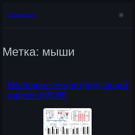
Перейти
к
Osnauka.ru
содержимому
Метка:
мыши
Меланин-концентрирующий
гормон (МСН)