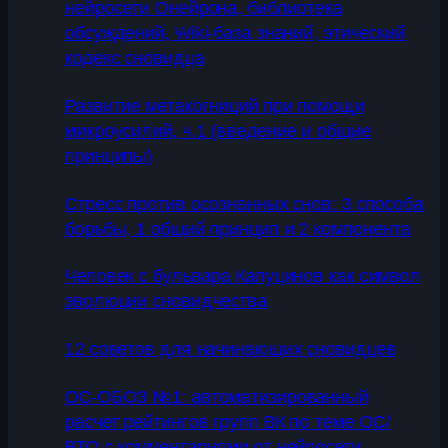
нейросети Онейрона, библиотека
обсуждений, Wiki-база знаний, этический
кодекс сновидца
Развитие метакогниций при помощи
микроусилий, ч.1 (введение и общие
принципы)
Стресс против осознанных снов: 3 способа
борьбы, 1 общий принцип и 2 компонента
Человек с бульвара Капуцинов как символ
эволюции сновидчества
12 советов для начинающих сновидцев
ОС-ОБОЗ №1: автоматизированный
расчет рейтингов групп ВК по теме ОС/
ВТО с комментариями от нейросети