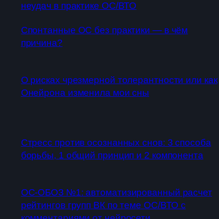
неудач в практике ОС/ВТО
Спонтанные ОС без практики — в чём
причина?
О рисках чрезмерной толерантности или как
Онейрона изменила мои сны
Стресс против осознанных снов: 3 способа
борьбы, 1 общий принцип и 2 компонента
ОС-ОБОЗ №1: автоматизированный расчет
рейтингов групп ВК по теме ОС/ВТО с
комментариями от нейросети