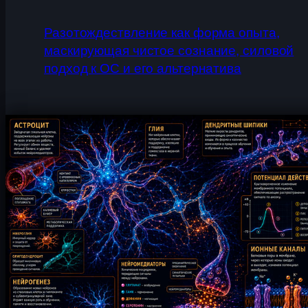
Разотождествление как форма опыта,
маскирующая чистое сознание, силовой
подход к ОС и его альтернатива