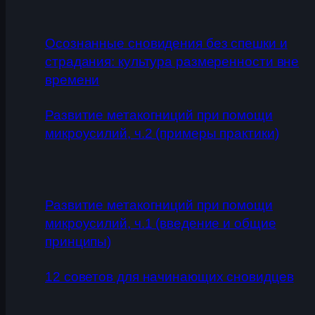
Осознанные сновидения без спешки и
страдания: культура размеренности вне
времени
Развитие метакогниций при помощи
микроусилий, ч.2 (примеры практики)
Развитие метакогниций при помощи
микроусилий, ч.1 (введение и общие
принципы)
12 советов для начинающих сновидцев