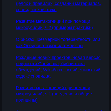
целях и правилах, создании материалов,
сновидческой этике
Развитие метакогниций при помощи
микроусилий, ч.2 (примеры практики)
О рисках чрезмерной толерантности или
как Онейрона изменила мои сны
Рождение новых проектов: новая версия
нейросети Онейрона, библиотека
обсуждений, Wiki-база знаний, этический
кодекс сновидца
Развитие метакогниций при помощи
микроусилий, ч.1 (введение и общие
принципы)