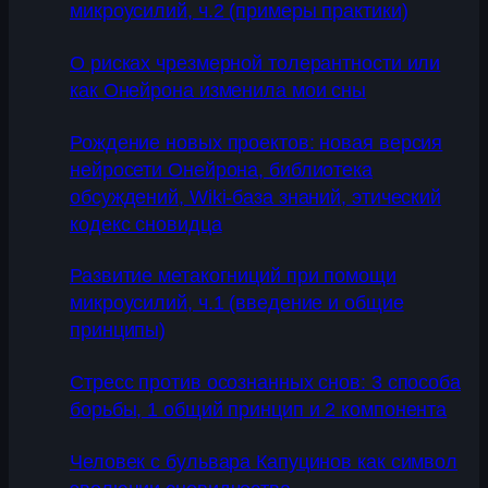
микроусилий, ч.2 (примеры практики)
О рисках чрезмерной толерантности или
как Онейрона изменила мои сны
Рождение новых проектов: новая версия
нейросети Онейрона, библиотека
обсуждений, Wiki-база знаний, этический
кодекс сновидца
Развитие метакогниций при помощи
микроусилий, ч.1 (введение и общие
принципы)
Стресс против осознанных снов: 3 способа
борьбы, 1 общий принцип и 2 компонента
Человек с бульвара Капуцинов как символ