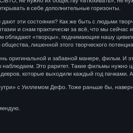
С/ВТО, не нужно их обществу «втюхивать», не ну
 открывать в себе дополнительные горизонты.
е дают эти состояния? Как же быть с людьми твор
азии и снам практически за всё, что мы сейчас и
ом обладают «творцы», поднимающие нашу цивили
и общества, лишенной этого творческого потенци
чень оригинальной и забавной манере, фильм. И э
ы наблюдаем. Это раритет. Такие фильмы нужно ц
едевров, которые выходили каждый год пачками. 
нутри» с Уиллемом Дефо. Тоже раньше бы, наверно
мендую.