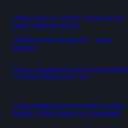
Метакогнитивное топливо: анализ успехов и
неудач в практике ОС/ВТО
Спонтанные ОС без практики — в чём
причина?
О рисках чрезмерной толерантности или как
Онейрона изменила мои сны
Стресс против осознанных снов: 3 способа
борьбы, 1 общий принцип и 2 компонента