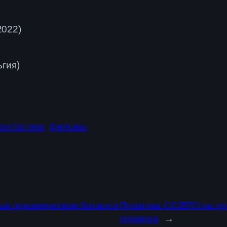
2022)
ьгия)
антастика
фильмы
как динамическом балансе
Практика ОС/ВТО на пр
примера
→