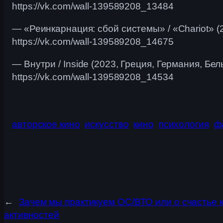
https://vk.com/wall-139589208_13484
— «Реинкарнация: сбой системы» / «Chariot» (
https://vk.com/wall-139589208_14675
— Внутри / Inside (2023, Греция, Германия, Бел
https://vk.com/wall-139589208_14534
авторское кино
искусство
кино
психология
ф
←
Зачем мы практикуем ОС/ВТО или о счастье 
активностей