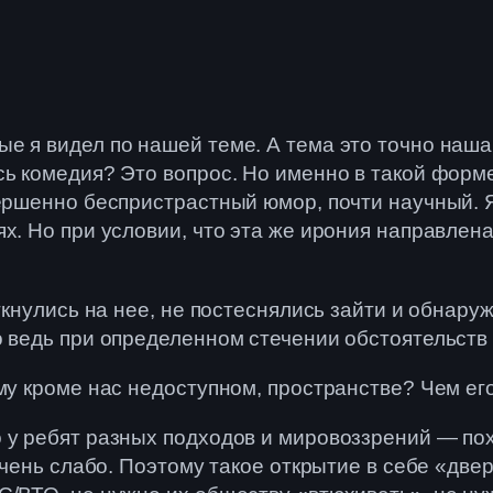
е я видел по нашей теме. А тема это точно наша
сь комедия? Это вопрос. Но именно в такой форм
вершенно беспристрастный юмор, почти научный.
х. Но при условии, что эта же ирония направлена
аткнулись на нее, не постеснялись зайти и обнару
о ведь при определенном стечении обстоятельств 
ому кроме нас недоступном, пространстве? Чем ег
 у ребят разных подходов и мировоззрений — пох
 очень слабо. Поэтому такое открытие в себе «две