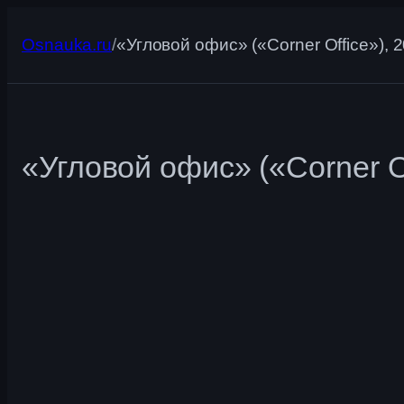
Перейти
к
Osnauka.ru
/
«Угловой офис» («Corner Office»), 
содержимому
«Угловой офис» («Corner Of