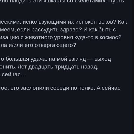
жно плодить эти «шкафы со скелетами». Пусть
ческими, использующими их испокон веков? Как
меем, если рассудить здраво? И как быть с
зацию с животного уровня куда-то в космос?
ала и/или его отвергающего?
то большая удача, на мой взгляд — выход
енить. Лет двадцать-тридцать назад,
А сейчас…
е, его заслонили соседи по полке. А сейчас