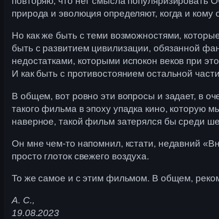
повторяю, что нет смысла популяризировать О
природа и эволюция определяют, когда и кому
Но как же быть с теми возможностями, которы
быть с развитием цивилизации, обязанной фант
недостатками, которыми испокон веков при эт
И как быть с противостоянием остальной част
В общем, вот ровно эти вопросы и задает, в о
такого фильма в эпоху упадка кино, которую м
наверное, такой фильм затерялся бы среди ш
Он мне чем-то напомнил, кстати, недавний «В
просто глоток свежего воздуха.
То же самое и с этим фильмом. В общем, реко
А. С.,
19.08.2023