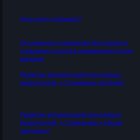
Чего хочет сновидец?
Осознанные сновидения без спешки и
страдания: культура размеренности вне
времени
Развитие метакогниций при помощи
микроусилий, ч.2 (примеры практики)
Развитие метакогниций при помощи
микроусилий, ч.1 (введение и общие
принципы)