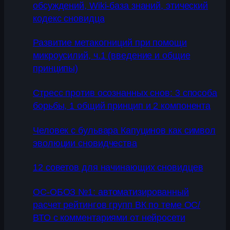
обсуждений, Wiki-база знаний, этический
кодекс сновидца
Развитие метакогниций при помощи
микроусилий, ч.1 (введение и общие
принципы)
Стресс против осознанных снов: 3 способа
борьбы, 1 общий принцип и 2 компонента
Человек с бульвара Капуцинов как символ
эволюции сновидчества
12 советов для начинающих сновидцев
ОС-ОБОЗ №1: автоматизированный
расчет рейтингов групп ВК по теме ОС/
ВТО с комментариями от нейросети