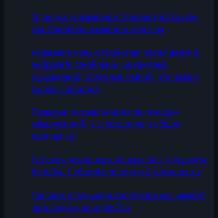
О рисках чрезмерной толерантности или
как Онейрона изменила мои сны
Рождение новых проектов: новая версия
нейросети Онейрона, библиотека
обсуждений, Wiki-база знаний, этический
кодекс сновидца
Развитие метакогниций при помощи
микроусилий, ч.1 (введение и общие
принципы)
Стресс против осознанных снов: 3 способа
борьбы, 1 общий принцип и 2 компонента
Человек с бульвара Капуцинов как символ
эволюции сновидчества