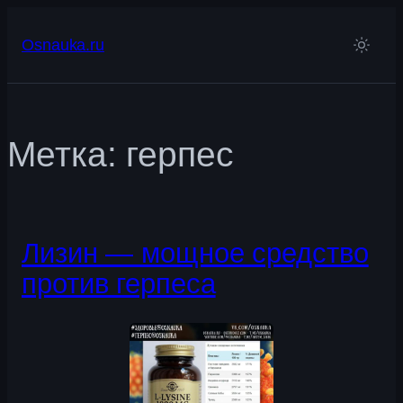
Перейти
к
Osnauka.ru
содержимому
Метка:
герпес
Лизин — мощное средство
против герпеса