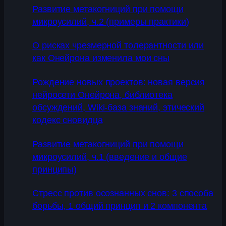
Развитие метакогниций при помощи
микроусилий, ч.2 (примеры практики)
О рисках чрезмерной толерантности или
как Онейрона изменила мои сны
Рождение новых проектов: новая версия
нейросети Онейрона, библиотека
обсуждений, Wiki-база знаний, этический
кодекс сновидца
Развитие метакогниций при помощи
микроусилий, ч.1 (введение и общие
принципы)
Стресс против осознанных снов: 3 способа
борьбы, 1 общий принцип и 2 компонента