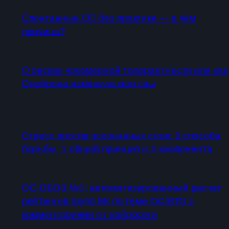
Спонтанные ОС без практики — в чём
причина?
О рисках чрезмерной толерантности или как
Онейрона изменила мои сны
Стресс против осознанных снов: 3 способа
борьбы, 1 общий принцип и 2 компонента
ОС-ОБОЗ №1: автоматизированный расчет
рейтингов групп ВК по теме ОС/ВТО с
комментариями от нейросети