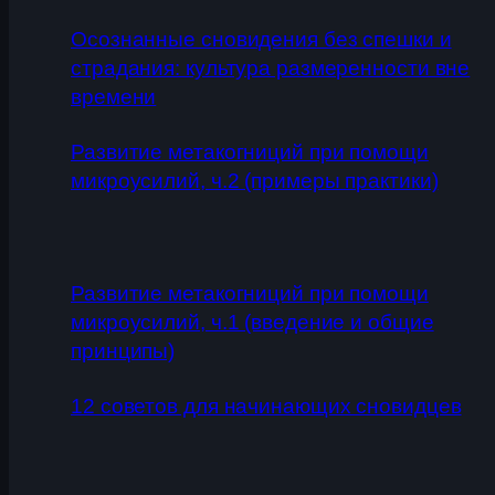
Осознанные сновидения без спешки и
страдания: культура размеренности вне
времени
Развитие метакогниций при помощи
микроусилий, ч.2 (примеры практики)
Развитие метакогниций при помощи
микроусилий, ч.1 (введение и общие
принципы)
12 советов для начинающих сновидцев