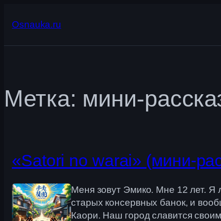
Перейти
к
Osnauka.ru
содержимому
Метка:
мини-расска
«Satori no warai» (мини-ра
Меня зовут Эмико. Мне 12 лет. Я
старых консервных банок, и вооб
Каори. Наш город славится свои