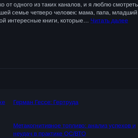
о от одного из таких каналов, и я люблю смотрет
ашей семье четверо человек: мама, папа, младший
мой интересные книги, которые…
Читать далее
хе
Герман Гессе: Гертруда
Метакогнитивное топливо: анализ успехов и
неудач в практике ОС/ВТО