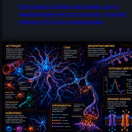
Разотождествление как форма опыта,
маскирующая чистое сознание, силовой
подход к ОС и его альтернатива