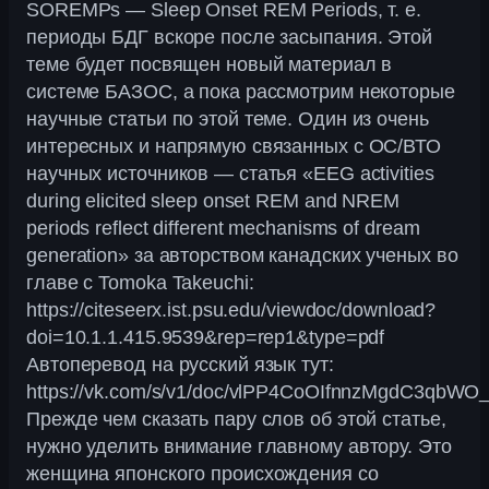
SOREMPs — Sleep Onset REM Periods, т. е.
периоды БДГ вскоре после засыпания. Этой
теме будет посвящен новый материал в
системе БАЗОС, а пока рассмотрим некоторые
научные статьи по этой теме. Один из очень
интересных и напрямую связанных с ОС/ВТО
научных источников — статья «EEG activities
during elicited sleep onset REM and NREM
periods reflect different mechanisms of dream
generation» за авторством канадских ученых во
главе с Tomoka Takeuchi:
https://citeseerx.ist.psu.edu/viewdoc/download?
doi=10.1.1.415.9539&rep=rep1&type=pdf
Автоперевод на русский язык тут:
https://vk.com/s/v1/doc/vlPP4CoOIfnnzMgdC3qb
Прежде чем сказать пару слов об этой статье,
нужно уделить внимание главному автору. Это
женщина японского происхождения со