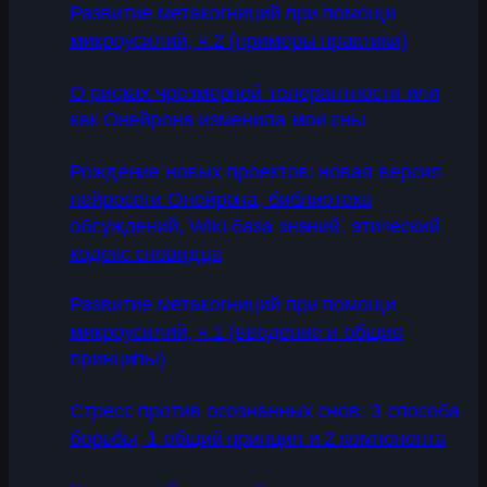
Развитие метакогниций при помощи
микроусилий, ч.2 (примеры практики)
О рисках чрезмерной толерантности или
как Онейрона изменила мои сны
Рождение новых проектов: новая версия
нейросети Онейрона, библиотека
обсуждений, Wiki-база знаний, этический
кодекс сновидца
Развитие метакогниций при помощи
микроусилий, ч.1 (введение и общие
принципы)
Стресс против осознанных снов: 3 способа
борьбы, 1 общий принцип и 2 компонента