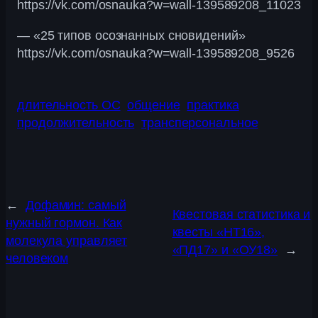
https://vk.com/osnauka?w=wall-139589208_11023
— «25 типов осознанных сновидений»
https://vk.com/osnauka?w=wall-139589208_9526
длительность ОС
общение
практика
продолжительность
трансперсональное
←
Дофамин: самый
Квестовая статистика и
нужный гормон. Как
квесты «НТ16»,
молекула управляет
«ПД17» и «ОУ18»
→
человеком