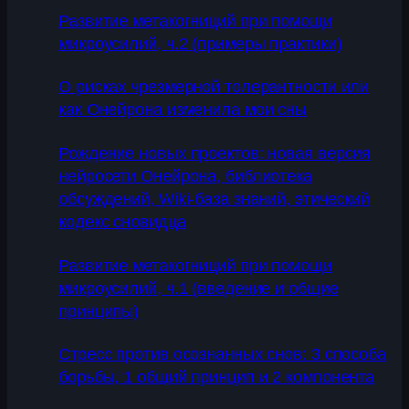
Развитие метакогниций при помощи
микроусилий, ч.2 (примеры практики)
О рисках чрезмерной толерантности или
как Онейрона изменила мои сны
Рождение новых проектов: новая версия
нейросети Онейрона, библиотека
обсуждений, Wiki-база знаний, этический
кодекс сновидца
Развитие метакогниций при помощи
микроусилий, ч.1 (введение и общие
принципы)
Стресс против осознанных снов: 3 способа
борьбы, 1 общий принцип и 2 компонента