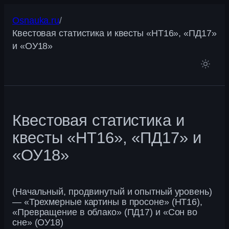
Перейти
Osnauka.ru
/
к
Квестовая статистика и квесты «НТ16», «ПД17»
содержимому
и «ОУ18»
Квестовая статистика и
квесты «НТ16», «ПД17» и
«ОУ18»
(Начальный, продвинутый и опытный уровень)
— «Трехмерные картины в просоне» (НТ16),
«Превращение в облако» (ПД17) и «Сон во
сне» (ОУ18)