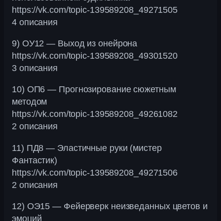
https://vk.com/topic-139589208_49271505
4 описания
9) ОУ12 — Выход из онейрона
https://vk.com/topic-139589208_49301520
3 описания
10) ОП6 — Прогнозирование сюжетным
методом
https://vk.com/topic-139589208_49261082
2 описания
11) ПД8 — Эластичные руки (мистер
Фантастик)
https://vk.com/topic-139589208_49271506
2 описания
12) ОЭ15 — Фейерверк неизведанных цветов и
эмоций