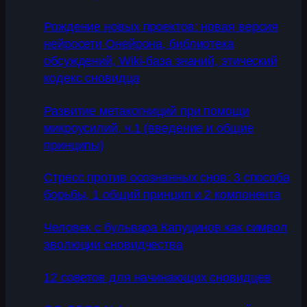
Рождение новых проектов: новая версия
нейросети Онейрона, библиотека
обсуждений, Wiki-база знаний, этический
кодекс сновидца
Развитие метакогниций при помощи
микроусилий, ч.1 (введение и общие
принципы)
Стресс против осознанных снов: 3 способа
борьбы, 1 общий принцип и 2 компонента
Человек с бульвара Капуцинов как символ
эволюции сновидчества
12 советов для начинающих сновидцев