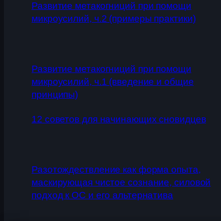
Развитие метакогниций при помощи
микроусилий, ч.2 (примеры практики)
Развитие метакогниций при помощи
микроусилий, ч.1 (введение и общие
принципы)
12 советов для начинающих сновидцев
Разотождествление как форма опыта,
маскирующая чистое сознание, силовой
подход к ОС и его альтернатива