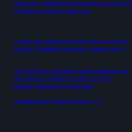
О рисках чрезмерной толерантности или как
Онейрона изменила мои сны
Стресс против осознанных снов: 3 способа
борьбы, 1 общий принцип и 2 компонента
ОС-ОБОЗ №1: автоматизированный расчет
рейтингов групп ВК по теме ОС/ВТО с
комментариями от нейросети
Эксперимент длиной в жизнь, ч.7