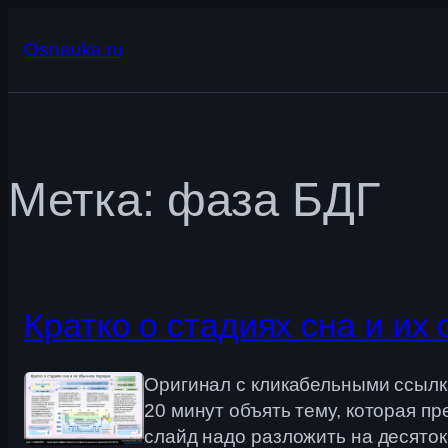
Перейти
к
Osnauka.ru
содержимому
Метка:
фаза БДГ
Кратко о стадиях сна и и
Оригинал с кликабельными ссылка
20 минут объять тему, которая п
слайд надо разложить на десяток,