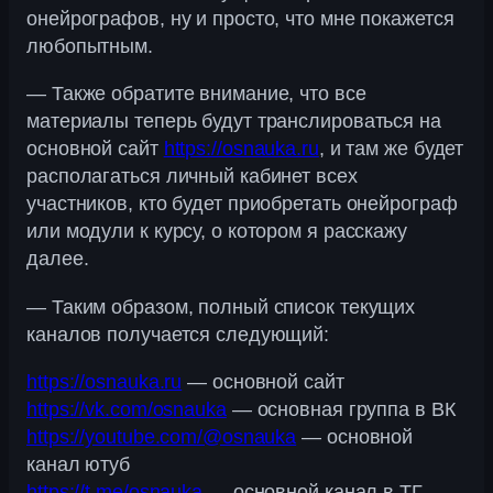
онейрографов, ну и просто, что мне покажется
любопытным.
— Также обратите внимание, что все
материалы теперь будут транслироваться на
основной сайт
https://osnauka.ru
, и там же будет
располагаться личный кабинет всех
участников, кто будет приобретать онейрограф
или модули к курсу, о котором я расскажу
далее.
— Таким образом, полный список текущих
каналов получается следующий:
https://osnauka.ru
— основной сайт
https://vk.com/osnauka
— основная группа в ВК
https://youtube.com/@osnauka
— основной
канал ютуб
https://t.me/osnauka
— основной канал в ТГ