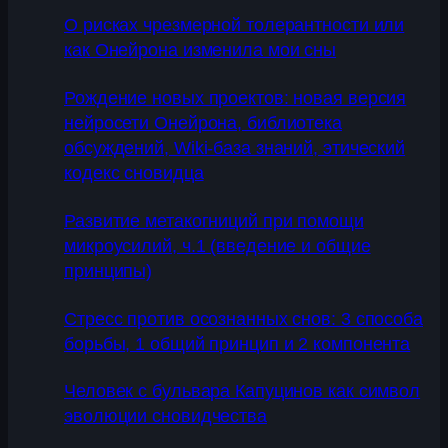
О рисках чрезмерной толерантности или
как Онейрона изменила мои сны
Рождение новых проектов: новая версия
нейросети Онейрона, библиотека
обсуждений, Wiki-база знаний, этический
кодекс сновидца
Развитие метакогниций при помощи
микроусилий, ч.1 (введение и общие
принципы)
Стресс против осознанных снов: 3 способа
борьбы, 1 общий принцип и 2 компонента
Человек с бульвара Капуцинов как символ
эволюции сновидчества