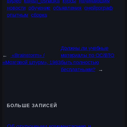
видео
канал_osnauka
курсы
начинающим
новости
обучение
объявления
онейрограф
опытным
сборка
Должны ли учебные
←
«Brainstorm» /
материалы по ОС/ВТО
«Мозговой штурм», 1983
быть полностью
бесплатными?
→
БОЛЬШЕ ЗАПИСЕЙ
Об отключении комментариев и