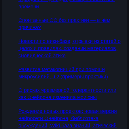
времени
Спонтанные ОС без практики — в чём
причина?
Новости по вики-базе, отрывки из статей о
целях и правилах, создании материалов,
сновидческой этике
Развитие метакогниций при помощи
микроусилий, ч.2 (примеры практики)
О рисках чрезмерной толерантности или
как Онейрона изменила мои сны
Рождение новых проектов: новая версия
нейросети Онейрона, библиотека
обсуждений, Wiki-база знаний, этический