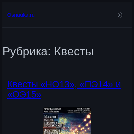
Перейти
к
Osnauka.ru
содержимому
Рубрика:
Квесты
Квесты «НО13», «ПЭ14» и
«ОЭ15»