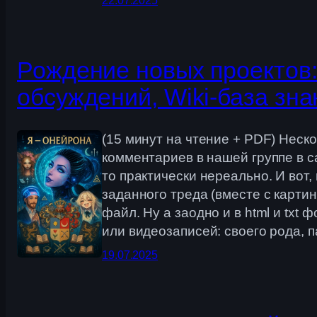
22.07.2025
Рождение новых проектов:
обсуждений, Wiki-база зна
(15 минут на чтение + PDF) Неск
комментариев в нашей группе в с
то практически нереально. И вот,
заданного треда (вместе с карти
файл. Ну а заодно и в html и tx
или видеозаписей: своего рода,
19.07.2025