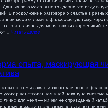
в свою программу статистический анализ по корр
 Данных пока мало, я не так давно это веду в ну
ий. В продолжение разговора о счастье в разных
крайней мере отложить философскую тему, корот
— пока что лично для меня никаких корреляций не
 вот…
Читать далее
рма опыта, маскирующая чи
атива
: этим постом я заканчиваю отвлеченные филосо
то усовершенствованная мной накануне система 
то лично для меня — ничем не оправданный катаб
ни к чему осязаемо полезному по сути не приводи