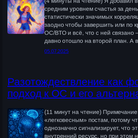
(4 минуты на чтение) Я добавил 
средним уровнем счастья за день.
статистически значимых корреляц
заодно чтобы завершить или по 
ОС/ВТО и всё, что с ней связано 
давно отошло на второй план. А
05.07.2025
Разотождествление как фо
подход к ОС и его альтерн
(11 минут на чтение) Примечание
«легковесным» постам, потому ч
однозначно сигнализирует, что э
внутренний ресурс, но при этом 