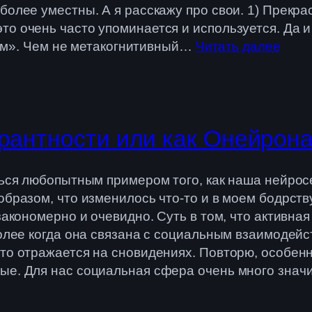
более уместны. А я расскажу про свои. 1) Прекра
о очень часто упоминается и используется. Да и
 нем». Чем не метакогнитивный…
Читать далее
рантности или как Онейрон
ться любопытным примером того, как наша нейросе
образом, что изменилось что-то и в моем бодрств
закономерно и очевидно. Суть в том, что активная
более когда она связана с социальным взаимодей
что отражается на сновидениях. Повторю, особен
ые. Для нас социальная сфера очень много знач