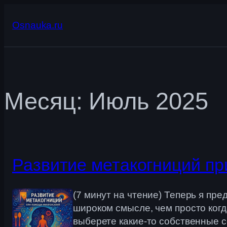
Перейти
к
Osnauka.ru
содержимому
Месяц:
Июль 2025
Развитие метакогниций пр
(7 минут на чтение) Теперь я пр
широком смысле, чем просто когд
выберете какие-то собственные с