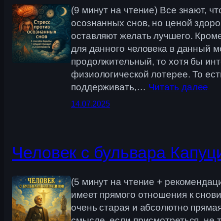
(9 минут на чтение) Все знают, 
осознанных снов, но ценой здоро
оставляют желать лучшего. Кроме
для данного человека в данный м
продолжительный, то хотя бы ин
физиологической лотерее. То есть
поддерживать,…
Читать далее
14.07.2025
Человек с бульвара Капуц
(5 минут на чтение + рекомендац
имеет прямого отношения к снови
очень старая и абсолютно прямая
смысле, если присмотреться, не 