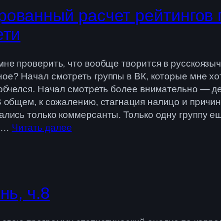
ованный расчет рейтингов г
ети
 мне проверить, что вообще творится в русскоязы
ое? Начал смотреть группы в ВК, которые мне хот
и обчелся. Начал смотреть более внимательно — д
В общем, к сожалению, стагнация налицо и причины
тались только коммерсанты. Только одну группу ещ
 а…
Читать далее
ь, ч.8