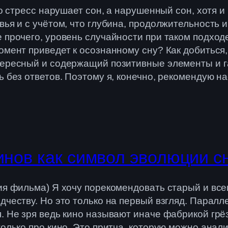
что стресс нарушает сон, а нарушенный сон, хотя
вья и с учётом, что глубина, продолжительность
 прочего, уровень случайности при таком подход
омент приведет к осознанному сну? Как добиться
тересный и содержащий позитивные элементы и 
 без ответов. Поэтому я, конечно, рекомендую на
инов как символ эволюции с
ия фильма) Я хочу порекомендовать старый и вс
дчеству. Но это только на первый взгляд. Парал
. Не зря ведь кино называют иначе фабрикой грёз
только про кино. Это притча, которую можно анал