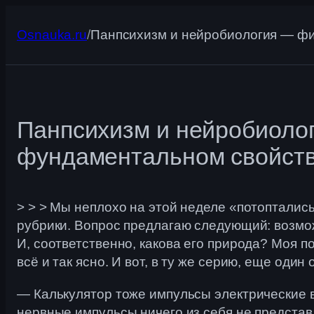
Перейти
к
Osnauka.ru
/
Панпсихизм и нейробиология — фи
содержимому
Панпсихизм и нейробиолог
фундаментальном свойств
> > > Мы неплохо на этой неделе «потопталис
рубрики. Вопрос предлагаю следующий: возмож
И, соответственно, какова его природа? Моя п
всё и так ясно. И вот, в ту же серию, еще оди
— Калькулятор тоже импульсы электрические вы
нервные импульсы ничего из себя не представ