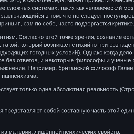
 Это, в свою очередь, может привести к множес
ее сложных системах, таких как человеческий моз
 заключающийся в том, что не следует постулиро
принцип, сам по себе, часто подвергается критике
тизм. Согласно этой точке зрения, сознание есть
. такой, который возникает стихийно при совпаде
подходящих погодных условий). Однако когда дело
ов без ответов, и некоторые философы и ученые 
бъяснение. Например, британский философ Гален 
 панпсихизма:
ествует только одна абсолютная реальность (Стр
ия представляют собой составную часть этой един
ь из материи, лишённой психических свойств;