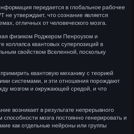
а информация передается в глобальное рабочее
WT не утверждает, что сознание является
мах, отличных от человеческого мозга.
нная физиком Роджером Пенроузом и
е коллапса квантовых суперпозиций в
альным свойством Вселенной, поскольку
 примирить квантовую механику с теорией
кими системами, и эти отношения порождают
жду мозгом и окружающей средой, и что
ание возникает в результате непрерывного
ом способности мозга постоянно генерировать и
акие как отдельные нейроны или группы