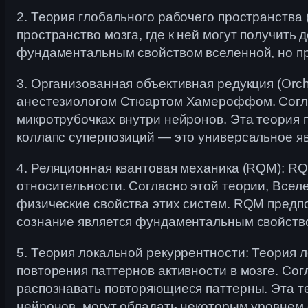
2. Теория глобального рабочего пространства
пространство мозга, где к ней могут получить 
фундаментальным свойством вселенной, но пре
3. Организованная объективная редукция (Or
анестезиологом Стюартом Хамероффом. Соглас
микротрубочках внутри нейронов. Эта теория 
коллапс суперпозиций — это универсальное я
4. Реляционная квантовая механика (RQM): RQ
относительности. Согласно этой теории, Все
физические свойства этих систем. RQM предпо
сознание является фундаментальным свойств
5. Теория локальной рекуррентности: Теория 
повторения паттернов активности в мозге. Сог
распознавать повторяющиеся паттерны. Эта те
нейронов, могут обладать некоторым уровнем 