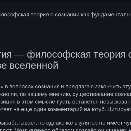
лософская теория о сознании как фундаменталь
ия — философская теория о
е вселенной
ь» в вопросах сознания и предлагаю закончить эт
но ли, по вашему мнению, существование сознан
озиция в этом смысле пусть останется невысказан
н ответ на еще один комментарий на ютуб. Цитирую
рабатывает, но однако калькулятор не имеет чувс
ляют. Мозг каким-то образом создаёт ощущения, 