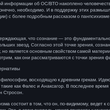
ой информации об ОС/ВТО накоплено человечеств
 конечно, необходимо. И в поддержку этих размы
дии) с более подробным рассказом о панпсихизме
ерждающая, что сознание — это фундаментально
льших звезд. Согласно этой точке зрения, сознан
у, но является основным свойством самой матери
отрим, как они рассматриваются с точки зрения 
тернативы
философии, восходящую к древним грекам. Идею о
такие как Фалес и Анаксагор. В последнее врем
н Стросон.
ма состоит в том, что он, по-видимому, ведет к с