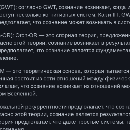
 (GWT): согласно GWT, сознание возникает, когд
доступ несколько когнитивных систем. Как и IIT, G
дполагает, что сознание может возникать в систе
ch-OR): Orch-OR — это спорная теория, предложе
но этой теории, сознание возникает в результат
предполагает, что сознание является фундамент
вление.
M — это теоретическая основа, которая пытается
ленная состоит из сети отношений между физичес
лагает, что сознание возникает из отношений ме
ом Вселенной.
локальной рекуррентности предполагает, что созн
ласно этой теории, сознание является результат
ория предполагает, что даже простые системы, т
сознания.