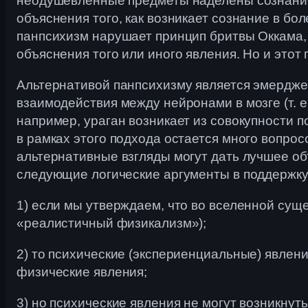
неодушевленные предметы наделены сознанием.
объяснения того, как возникает сознание в бол
панпсихизм нарушает принцип бритвы Оккама,
объяснения того или иного явления. Но и этот 
Альтернативой панпсихизму является эмерджен
взаимодействия между нейронами в мозге (т. е
например, ураган возникает из совокупности 
в рамках этого подхода остается много вопрос
альтернативные взгляды могут дать лучшее о
следующие логические аргументы в поддержку
1) если мы утверждаем, что во вселенной сущ
«реалистичный физикализм»);
2) то психические (экспериенциальные) явлен
физические явления;
3) но психические явления не могут возникнут