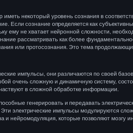
ор иметь некоторый уровень сознания в соответств
ание. Если сознание определяется как субъективны
льку ему не хватает нейронной сложности, необх
нание рассматривать как более фундаментальное
нания или протосознания. Это тема продолжающи
рические импульсы, они различаются по своей ба
собой очень сложную и динамичную систему, сос
участвуют в сложной обработке информации.
пособные генерировать и передавать электричес
и. Эти электрические импульсы модулируются сл
ача и нейромодуляция, которые позволяют мозгу 