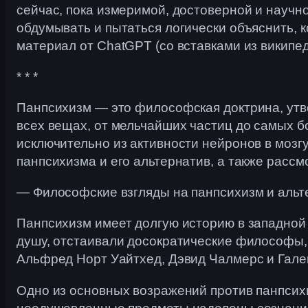
сейчас, пока измеримой, достоверной и научн
обдумывать и пытаться логически объяснить,
материал от ChatGPT (со вставками из википе
* * *
Панпсихизм — это философская доктрина, утв
всех вещах, от мельчайших частиц до самых бо
исключительно из активности нейронов в мозг
панпсихизма и его альтернатив, а также рассм
— Философские взгляды на панпсихизм и аль
Панпсихизм имеет долгую историю в западной 
душу, отстаивали досократические философы, 
Альфред Норт Уайтхед, Дэвид Чалмерс и Гале
Одно из основных возражений против панпсихиз