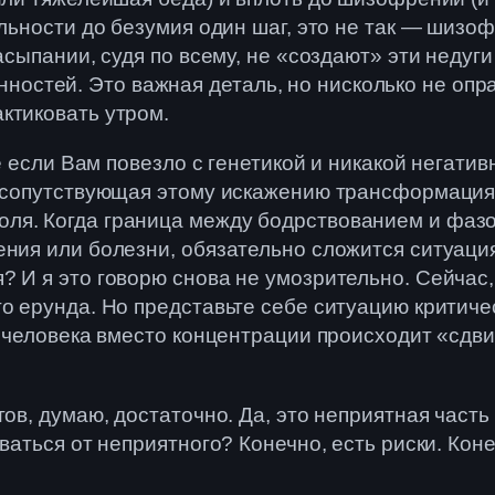
альности до безумия один шаг, это не так — шиз
асыпании, судя по всему, не «создают» эти недуги
остей. Это важная деталь, но нисколько не оп
ктиковать утром.
же если Вам повезло с генетикой и никакой негати
то сопутствующая этому искажению трансформация
я. Когда граница между бодрствованием и фазой
ения или болезни, обязательно сложится ситуация
? И я это говорю снова не умозрительно. Сейчас
то ерунда. Но представьте себе ситуацию крити
у человека вместо концентрации происходит «сдв
тов, думаю, достаточно. Да, это неприятная час
ваться от неприятного? Конечно, есть риски. Коне