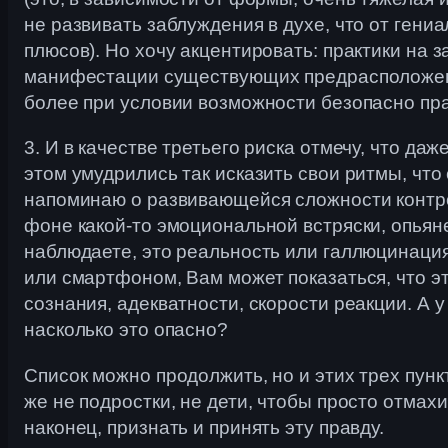
не развивать заблуждения в духе, что от гени
плюсов). Но хочу акцентировать: практики на з
манифестации существующих предрасположенн
более при условии возможности безопасно пра
3. И в качестве третьего риска отмечу, что да
этом умудрились так исказить свои ритмы, ч
напоминаю о развивающейся сложности контрол
фоне какой-то эмоциональной встряски, опьян
наблюдаете, это реальность или галлюцинация
или смартфоном, Вам может показаться, что э
сознания, адекватности, скорости реакции. А 
насколько это опасно?
Список можно продолжить, но и этих трех пунк
же не подростки, не дети, чтобы просто отмахи
наконец, признать и принять эту правду.