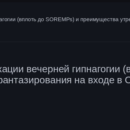
агогии (вплоть до SOREMPs) и преимущества утре
ации вечерней гипнагогии 
антазирования на входе в О