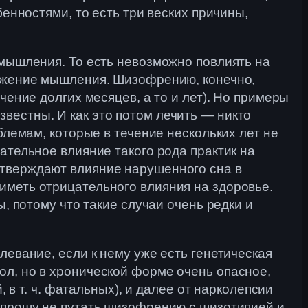
бенностями, то есть три веских причины,
 мышления. То есть невозможно повлиять на
кажение мышления. Шизофрению, конечно,
чение долгих месяцев, а то и лет). Но примеры
вестны. И как это потом лечить — никто
блемам, которые в течение нескольких лет не
ательное влияние такого рода практик на
дтверждают влияние нарушенного сна в
иметь отрицательного влияния на здоровье.
ы, потому что такие случаи очень редки и
левание, если к нему уже есть генетическая
ол, но в хронической форме очень опасное,
, в т. ч. фатальных), и далее от нарколепсии
и прошу не путать шизофрению с шизотипией и