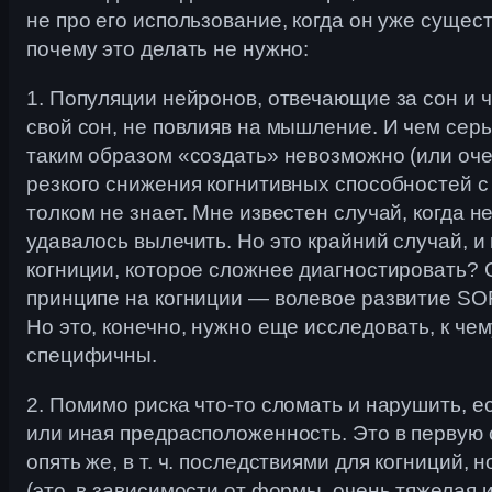
не про его использование, когда он уже сущест
почему это делать не нужно:
1. Популяции нейронов, отвечающие за сон и 
свой сон, не повлияв на мышление. И чем сер
таким образом «создать» невозможно (или очен
резкого снижения когнитивных способностей с
толком не знает. Мне известен случай, когда 
удавалось вылечить. Но это крайний случай, и
когниции, которое сложнее диагностировать?
принципе на когниции — волевое развитие SOR
Но это, конечно, нужно еще исследовать, к чем
специфичны.
2. Помимо риска что-то сломать и нарушить, е
или иная предрасположенность. Это в первую 
опять же, в т. ч. последствиями для когниций, 
(это, в зависимости от формы, очень тяжелая