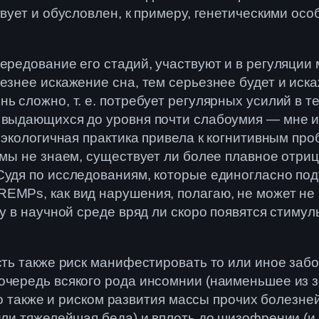
вует и обусловлен, к примеру, генетическими осо
чередование его стадий, участвуют и в регуляции
ьезнее искажение сна, тем серьезнее будет и ис
ь сложно, т. е. потребует регулярных усилий в те
 выдающихся до уровня почти слабоумия — мне из
неэкологичная практика привела к когнитивным про
 мы не знаем, существует ли более плавное отриц
 Судя по исследованиям, которые единогласно по
EMPs, как вид нарушения, полагаю, не может не 
у в научной среде вряд ли скоро появятся стимул
сть также риск манифестировать то или иное забо
очередь всякого рода инсомнии (наименьшее из з
но также и риском развития массы прочих болезней
 или тяжелейшая беда) и вплоть до шизофрении (