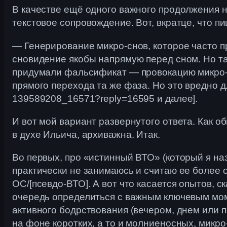
В качестве ещё одного важного продолжения н
текстовое сопровождение. Вот, вкратце, что пи
— Генерирование микро-снов, которое часто п
сновидение якобы напрямую перед сном. Но та
придумали фальсификат — провокацию микро-сн
прямого перехода та же фаза. Но это вредно для
139589208_16571?reply=16595 и далее].
И вот мой вариант развернутого ответа. Как об
в духе Ильича, архиважна. Итак.
Во первых, про «истинный ВТО» (который я на
практически не занимаюсь и считаю ее более
ОС/[псевдо-ВТО]. А вот что касается опытов, с
очередь определиться с важным ключевым мом
активного бодрствования (вечером, днем или п
на фоне коротких, а то и молниеносных, микр