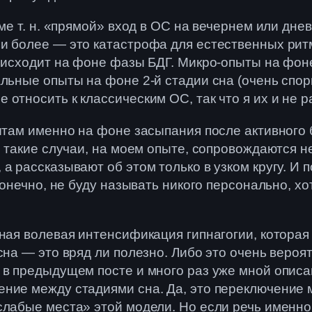
рме т. н. «прямой» вход в ОС на вечернем или дн
и более — это катастрофа для естественных ритм
роисходит на фоне фазы БДГ. Микро-опыты на фоне
альные опыты на фоне 2-й стадии сна (очень спо
относить к классическим ОС, так что я их и не 
пытам именно на фоне засыпания после активног
е такие случаи, на моем опыте, сопровождаются 
 рассказывают об этом только в узком кругу. И по
конечно, не буду называть никого персонально, х
нная волевая интенсификация гипнагогии, которая
сна — это вряд ли полезно. Либо это очень вероя
й в предыдущем посте и много раз уже мной опи
ние между стадиями сна. Да, это переключение м
«слабые места» этой модели. Но если речь именн