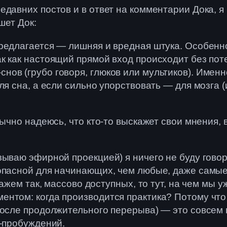
едавних постов и в ответ на комментарии Дока, 
шет Док:
редлагается — лишняя и вредная штука. Особенно
к как настоящий прямой вход происходит без пот
ов (грубо говоря, глюков или мультиков). Именно
 сна, а если сильно упорствовать — для мозга (и 
ычно надеюсь, что кто-то выскажет свои мнения, 
зываю эфирной проекцией) я ничего не буду говор
 опасной для начинающих, чем любые, даже самы
кажем так, массово доступных, то тут, на чем мы
ентом: когда производится практика? Потому что
осле продолжительного перерыва) — это совсем н
о-пробуждений.