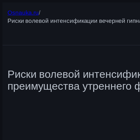
Перейти
Osnauka.ru
/
к
Риски волевой интенсификации вечерней гипн
содержимому
Риски волевой интенсифик
преимущества утреннего ф