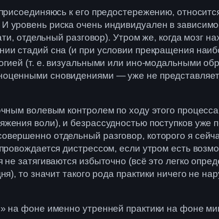
 присоединяюсь к его предостережению, относитс
И уровень риска очень индивидуален в зависим
ати, отдельный разговор). Утром же, когда мозг н
ии стадий сна (и при условии прекращения наибо
огией (т. е. визуальными или ино-модальными обр
оценными сновидениями — уже не представляет 
очным волевым контролем по ходу этого процесса
ения воли), и безрассудностью поступков уже по
вершенно отдельный разговор, которого я сейчас
опровождается дистрессом, если утром есть возм
я не затягиваются избыточно (всё это легко опр
ня), то значит такого рода практики ничего не 
я» на фоне именно утренней практики на фоне м