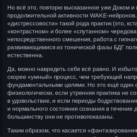
Но всё это, повторю высказанное уже Доком и
продолжительной активности WAKE-нейронов. 
«дистрессовости» такой рода практик (это, кст
«контрастном» и более «спутанном» чередован
непосредственного смешения, работа с гипнаг
развивающимися из тонической фазы БДГ полн
естественна.
Да, можно навредить себе всё равно. И избыт
скорее «умный» процесс, чем требующий напряж
фундаментальными целями. Но это ещё один со
физиологически, если утренняя практика не с
в удовольствие, и если периоды бодрствовани
и нормального состояния сознания в течение д
большинству они не противопоказаны.
Таким образом, что касается «фантазировани